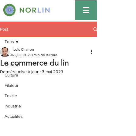
Post
Tous
Loïc Charron
Tous
6 juil. 2021
1 min de lecture
Le commerce du lin
Teilleur
Dernière mise à jour :
3 mai 2023
Culture
Filateur
Textile
Industrie
Actualités