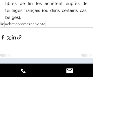
fibres de lin les achètent auprès de 
teillages français (ou dans certains cas, 
belges).
lin
achat
commerce
vente
Voir tout
Posts récents